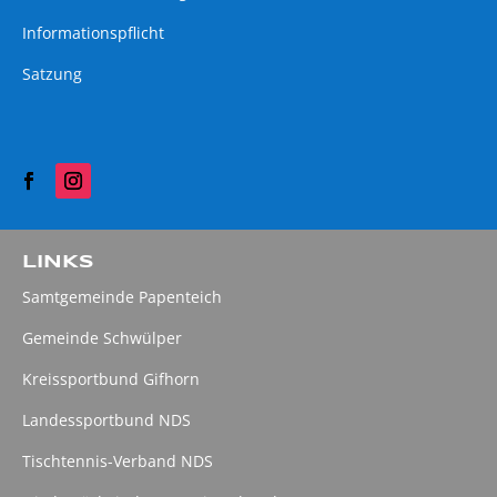
Informationspflicht
Satzung
LINKS
Samtgemeinde Papenteich
Gemeinde Schwülper
Kreissportbund Gifhorn
Landessportbund NDS
Tischtennis-Verband NDS