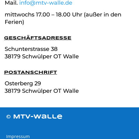
Mail.
info@mtv-walle.de
mittwochs 17.00 – 18.00 Uhr (außer in den
Ferien)
GESCHÄFTSADRESSE
Schunterstrasse
38
38179 Schwülper OT Walle
POSTANSCHRIFT
Osterberg 29
38179 Schwülper OT Walle
© MTV-Walle
Impressum