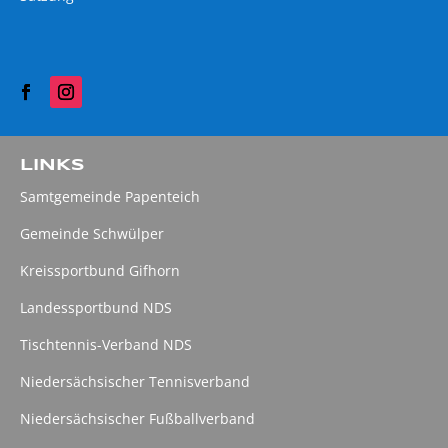
LINKS
Samtgemeinde Papenteich
Gemeinde Schwülper
Kreissportbund Gifhorn
Landessportbund NDS
Tischtennis-Verband NDS
Niedersächsischer Tennisverband
Niedersächsischer Fußballverband