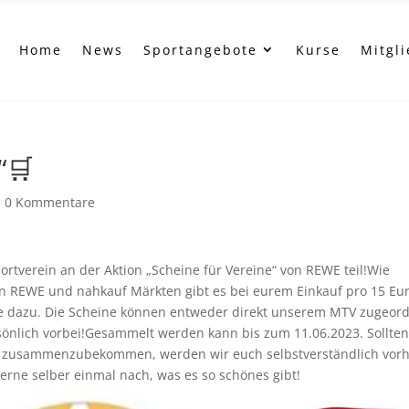
Home
News
Sportangebote
Kurse
Mitgl
“🛒
|
0 Kommentare
ortverein an der Aktion „Scheine für Vereine“ von REWE teil!Wie
den REWE und nahkauf Märkten gibt es bei eurem Einkauf pro 15 Eu
se dazu. Die Scheine können entweder direkt unserem MTV zugeor
sönlich vorbei!Gesammelt werden kann bis zum 11.06.2023. Sollten
en zusammenzubekommen, werden wir euch selbstverständlich vor
erne selber einmal nach, was es so schönes gibt!