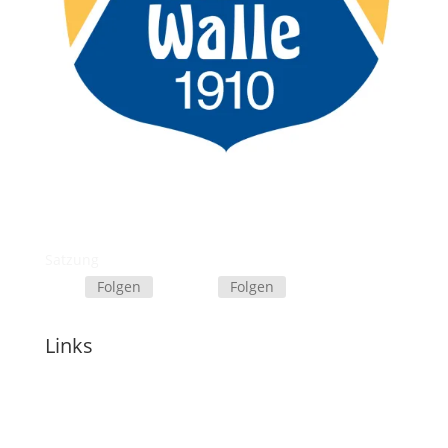
© MTV-Walle
Impressum
Datenschutzerklärung
Informa
tionspflicht
Satzung
Folgen
Folgen
Links
Samtgemeinde Papenteich
Gemeinde Schwülper