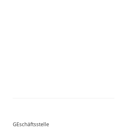
Kreissportbund Gifhorn
Landessportbund NDS
Tischtennis-Verband NDS
Niedersächsischer Tennisverband
Niedersächsischer Fußballverband
© 2023-2025 MTV WALLE, ALLE RECHTE VORBEHALTEN
GEschäftsstelle