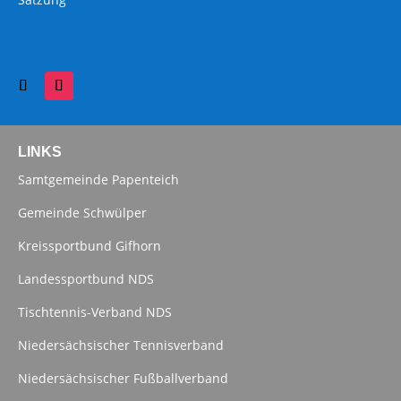
LINKS
Samtgemeinde Papenteich
Gemeinde Schwülper
Kreissportbund Gifhorn
Landessportbund NDS
Tischtennis-Verband NDS
Niedersächsischer Tennisverband
Niedersächsischer Fußballverband