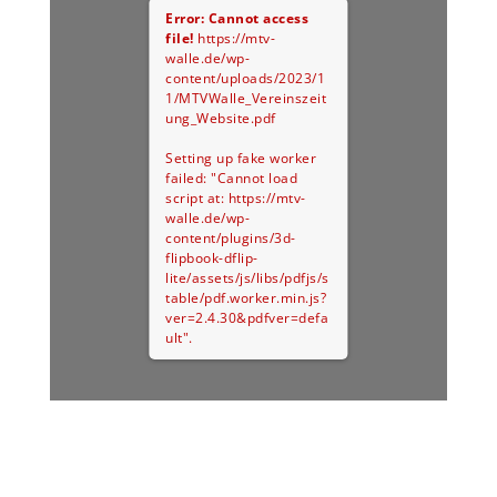
Error: Cannot access
file!
https://mtv-
walle.de/wp-
content/uploads/2023/1
1/MTVWalle_Vereinszeit
ung_Website.pdf
Setting up fake worker
failed: "Cannot load
script at: https://mtv-
walle.de/wp-
content/plugins/3d-
flipbook-dflip-
lite/assets/js/libs/pdfjs/s
table/pdf.worker.min.js?
ver=2.4.30&pdfver=defa
ult".