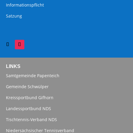
Informationspflicht
Satzung
LINKS
Samtgemeinde Papenteich
Gemeinde Schwülper
Kreissportbund Gifhorn
Landessportbund NDS
Tischtennis-Verband NDS
Niedersächsischer Tennisverband